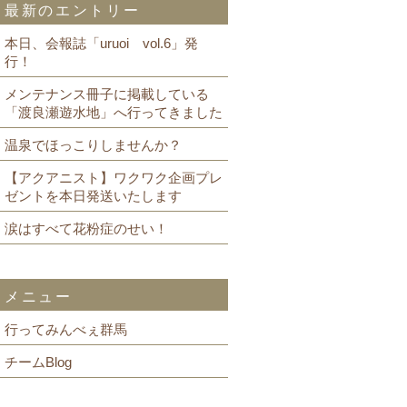
最新のエントリー
本日、会報誌「uruoi vol.6」発
行！
メンテナンス冊子に掲載している
「渡良瀬遊水地」へ行ってきました
温泉でほっこりしませんか？
【アクアニスト】ワクワク企画プレ
ゼントを本日発送いたします
涙はすべて花粉症のせい！
メニュー
行ってみんべぇ群馬
チームBlog