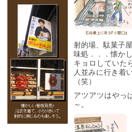
射的場、駄菓子
味処．．．懐か
キョロしていた
人並みに行き着
（笑）
アツアツはやっ
～。