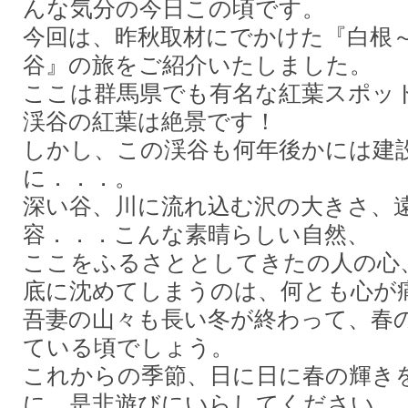
んな気分の今日この頃です。
今回は、昨秋取材にでかけた『白根
谷』の旅をご紹介いたしました。
ここは群馬県でも有名な紅葉スポッ
渓谷の紅葉は絶景です！
しかし、この渓谷も何年後かには建
に．．．。
深い谷、川に流れ込む沢の大きさ、
容．．．こんな素晴らしい自然、
ここをふるさととしてきたの人の心
底に沈めてしまうのは、何とも心が
吾妻の山々も長い冬が終わって、春
ている頃でしょう。
これからの季節、日に日に春の輝き
に、是非遊びにいらしてください。