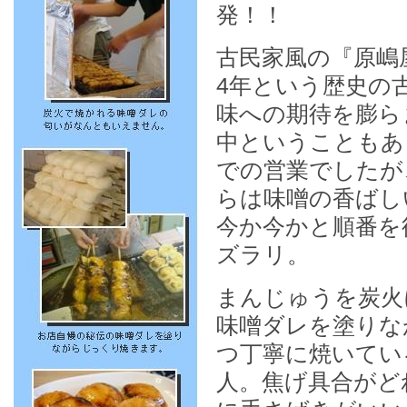
発！！
古民家風の『原嶋
4年という歴史の
味への期待を膨ら
中ということもあ
での営業でしたが
らは味噌の香ばし
今か今かと順番を
ズラリ。
まんじゅうを炭火
味噌ダレを塗りな
つ丁寧に焼いてい
人。焦げ具合がど