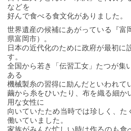
などを
好んで食べる食文化がありました。
世界遺産の候補にあがっている『富
県富岡市）。
日本の近代化のために政府が最初に
す。
全国から若き「伝習工女」たつが集
ある
機械製糸の習得に励んだといわれて
繭から糸をひいたり、布を織る細か
用な女性に
向いていたため当時では珍しく、た
働いていました。
家族がみんな忙しい時は作るのも食