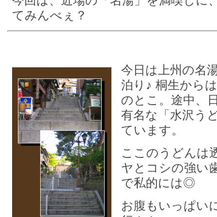
今回は、近場の「名湯」を満喫しに
てみんべぇ？
今日は上州の名
泊り♪ 桐生から
のとこ。途中、
有名な「水沢う
ています。
ここのうどんは
ヤとコシの強い
で私的には◎
お腹もいっぱい