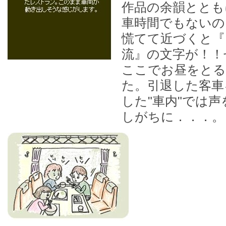
作品の余韻ととも
車時間でもないの
慌てて近づくと『
流』の文字が！！
ここでお昼をと
た。引退した客車
した"車内"では
しがちに．．．。