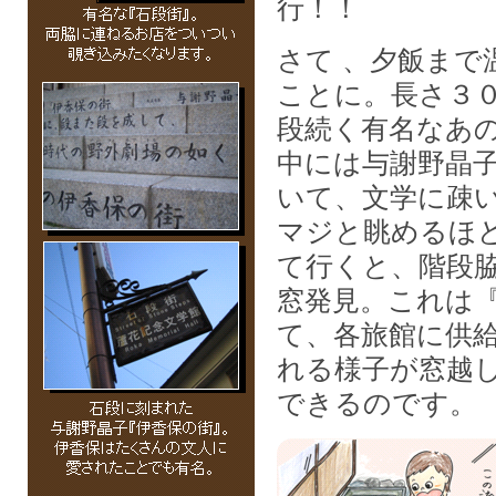
行！！
さて 、夕飯まで
ことに。長さ３
段続く有名なあ
中には与謝野晶
いて、文学に疎
マジと眺めるほ
て行くと、階段
窓発見。これは
て、各旅館に供
れる様子が窓越
できるのです。