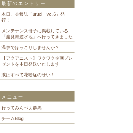
最新のエントリー
本日、会報誌「uruoi vol.6」発
行！
メンテナンス冊子に掲載している
「渡良瀬遊水地」へ行ってきました
温泉でほっこりしませんか？
【アクアニスト】ワクワク企画プレ
ゼントを本日発送いたします
涙はすべて花粉症のせい！
メニュー
行ってみんべぇ群馬
チームBlog