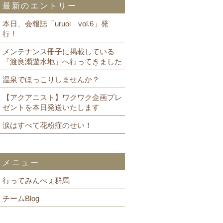
最新のエントリー
本日、会報誌「uruoi vol.6」発
行！
メンテナンス冊子に掲載している
「渡良瀬遊水地」へ行ってきました
温泉でほっこりしませんか？
【アクアニスト】ワクワク企画プレ
ゼントを本日発送いたします
涙はすべて花粉症のせい！
メニュー
行ってみんべぇ群馬
チームBlog