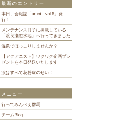
最新のエントリー
本日、会報誌「uruoi vol.6」発
行！
メンテナンス冊子に掲載している
「渡良瀬遊水地」へ行ってきました
温泉でほっこりしませんか？
【アクアニスト】ワクワク企画プレ
ゼントを本日発送いたします
涙はすべて花粉症のせい！
メニュー
行ってみんべぇ群馬
チームBlog