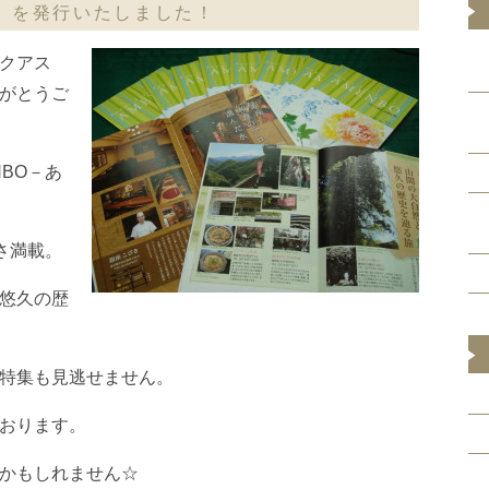
」 を発行いたしました！
クアス
がとうご
NBO－あ
しさ満載。
悠久の歴
特集も見逃せません。
おります。
かもしれません☆