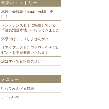
最新のエントリー
本日、会報誌「uruoi vol.6」発
行！
メンテナンス冊子に掲載している
「渡良瀬遊水地」へ行ってきました
温泉でほっこりしませんか？
【アクアニスト】ワクワク企画プレ
ゼントを本日発送いたします
涙はすべて花粉症のせい！
メニュー
行ってみんべぇ群馬
チームBlog