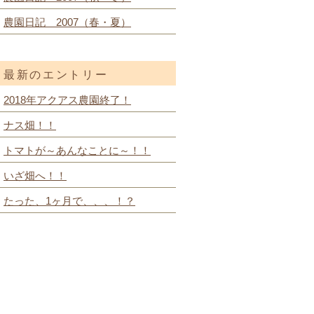
農園日記 2007（春・夏）
最新のエントリー
2018年アクアス農園終了！
ナス畑！！
トマトが～あんなことに～！！
いざ畑へ！！
たった、1ヶ月で、、、！？