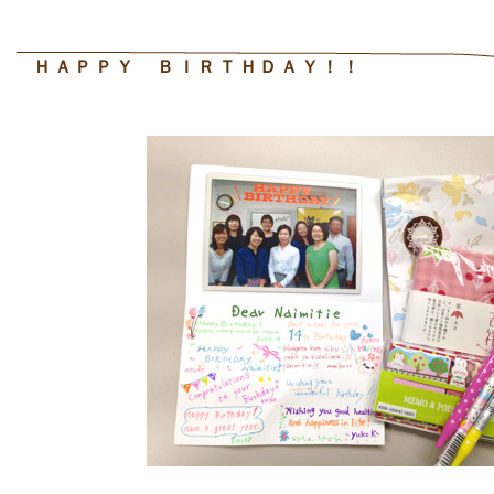
ＨＡＰＰＹ ＢＩＲＴＨＤＡＹ！！